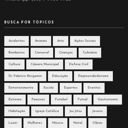
BUSCA POR TÓPICOS
Acidentes
Animais
Arte
Ações Sociais
Bombeiros
Carnaval
Crianças
Culinária
Cultura
Câmara Municipal
Defesa Civil
Dr. Fabrício Bergamin
Educação
Empreendedorismo
Entretenimento
Escola
Esportes
Eventos
Extrema
Famosos
Futebol
Futsal
Gastronomia
Habitação
Igreja Católica
Jiu-Jitsu
Jovens
Lazer
Mulheres
Música
Natal
Obras