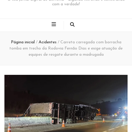
com a verdade!
Página inicial
/
Acidentes
/
Carreta carregada com borracha
tomba em trecho da Rodovia Fernão Dias e exige atuação de
equipes de resgate durante a madrugada