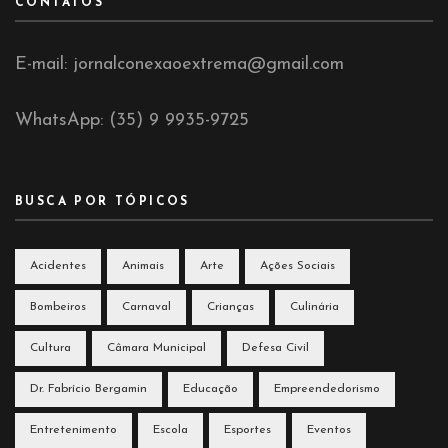
CONTATOS
E-mail: jornalconexaoextrema@gmail.com
WhatsApp: (35) 9 9935-9725
BUSCA POR TÓPICOS
Acidentes
Animais
Arte
Ações Sociais
Bombeiros
Carnaval
Crianças
Culinária
Cultura
Câmara Municipal
Defesa Civil
Dr. Fabrício Bergamin
Educação
Empreendedorismo
Entretenimento
Escola
Esportes
Eventos