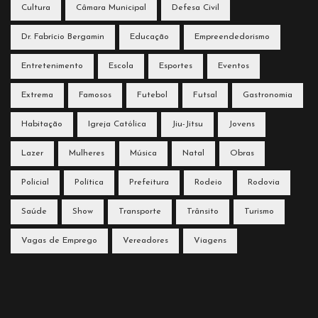
Cultura
Câmara Municipal
Defesa Civil
Dr. Fabrício Bergamin
Educação
Empreendedorismo
Entretenimento
Escola
Esportes
Eventos
Extrema
Famosos
Futebol
Futsal
Gastronomia
Habitação
Igreja Católica
Jiu-Jitsu
Jovens
Lazer
Mulheres
Música
Natal
Obras
Policial
Política
Prefeitura
Rodeio
Rodovia
Saúde
Show
Transporte
Trânsito
Turismo
Vagas de Emprego
Vereadores
Viagens