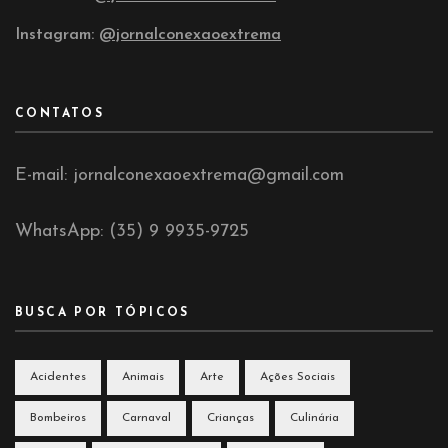
Instagram:
@jornalconexaoextrema
CONTATOS
E-mail: jornalconexaoextrema@gmail.com
WhatsApp: (35) 9 9935-9725
BUSCA POR TÓPICOS
Acidentes
Animais
Arte
Ações Sociais
Bombeiros
Carnaval
Crianças
Culinária