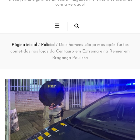
com a verdade!
Página inicial
/
Policial
/
Dois homens são presos após furtos
cometidos nas lojas da Centauro em Extrema e na Renner em
Bragança Paulista