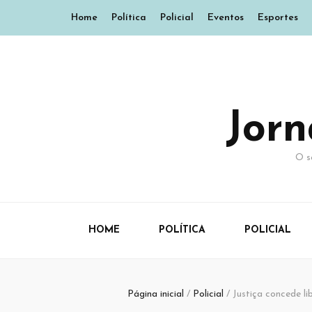
Home
Política
Policial
Eventos
Esportes
Jor
O s
HOME
POLÍTICA
POLICIAL
Página inicial
/
Policial
/
Justiça concede li