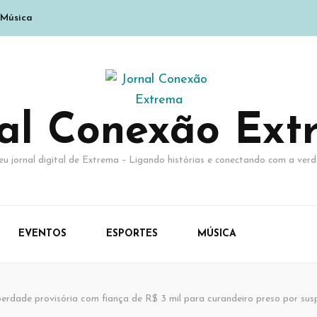
Música
nal Conexão Ext
eu jornal digital de Extrema – Ligando histórias e conectando com a verd
EVENTOS
ESPORTES
MÚSICA
berdade provisória com fiança de R$ 3 mil para curandeiro preso por su