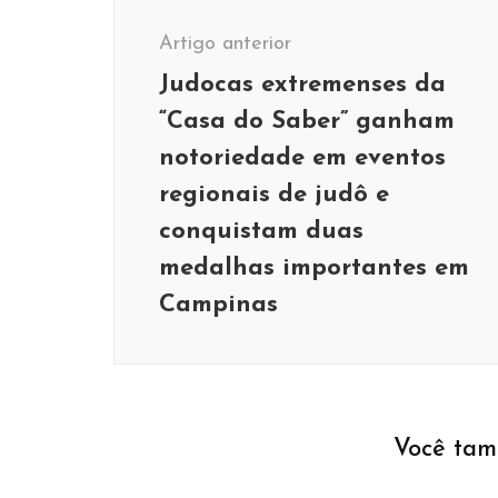
de
Artigo anterior
post
Judocas extremenses da
“Casa do Saber” ganham
notoriedade em eventos
regionais de judô e
conquistam duas
medalhas importantes em
Policial
Campinas
Confusão em
Policial
Luto
Policial
Vagas de Emprego
estabelecimento
59º BPM abre vagas
59º BPM emite nota de
comercial no Centro de
para médico, dentista e
pesar pelo falecimento
Extrema termina com
psicólogo atuarem no
do Cabo PM Caique
criança de 9 anos
Você tam
Batalhão de Extrema
Vinicius
baleada