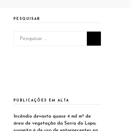
PESQUISAR
Pesquisar
por:
PUBLICAÇÕES EM ALTA
Incêndio devasta quase 4 mil m² de
área de vegetação da Serra do Lopo;
suspeita é de uso de entorpecentes no