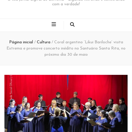
com a verdade!
Página inicial
/
Cultura
/
Coral argentino ‘Likui Bariloche’ visita
Extrema e promove concerto inédito no Santuário Santa Rita, no
próximo dia 30 de maio