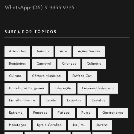
WhatsApp: (35) 9 9935-9725
BUSCA POR TÓPICOS
Acidentes
Animais
Arte
Ações Sociais
Bombeiros
Carnaval
Crianças
Culinária
Cultura
Câmara Municipal
Defesa Civil
Dr. Fabrício Bergamin
Educação
Empreendedorismo
Entretenimento
Escola
Esportes
Eventos
Extrema
Famosos
Futebol
Futsal
Gastronomia
Habitação
Igreja Católica
Jiu-Jitsu
Jovens