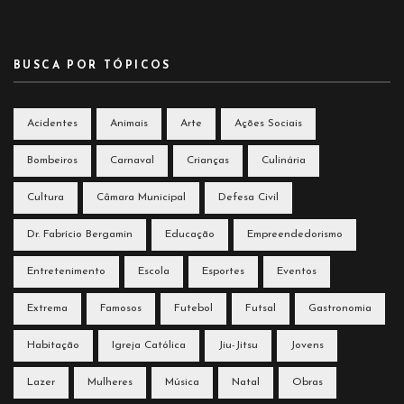
BUSCA POR TÓPICOS
Acidentes
Animais
Arte
Ações Sociais
Bombeiros
Carnaval
Crianças
Culinária
Cultura
Câmara Municipal
Defesa Civil
Dr. Fabrício Bergamin
Educação
Empreendedorismo
Entretenimento
Escola
Esportes
Eventos
Extrema
Famosos
Futebol
Futsal
Gastronomia
Habitação
Igreja Católica
Jiu-Jitsu
Jovens
Lazer
Mulheres
Música
Natal
Obras