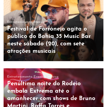
Entretenimento
Música
Festival de Forrónejo agita o
público do Bahia 35 Music Bar
neste sábado (20), com sete
atrações musicais
Entretenimento
Eventos
Música
Penúltima noite do Rodeio
embala Extrema até o
Música
Cantor Ítalo Rodrigue lança clipe
amanhecer com shows de Bruno
da música “Homem Profissional”
Martini, Raffa Torres e