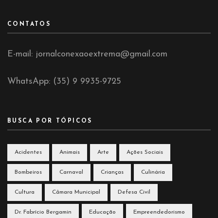
CONTATOS
E-mail: jornalconexaoextrema@gmail.com
WhatsApp: (35) 9 9935-9725
BUSCA POR TÓPICOS
Acidentes
Animais
Arte
Ações Sociais
Bombeiros
Carnaval
Crianças
Culinária
Cultura
Câmara Municipal
Defesa Civil
Dr. Fabrício Bergamin
Educação
Empreendedorismo