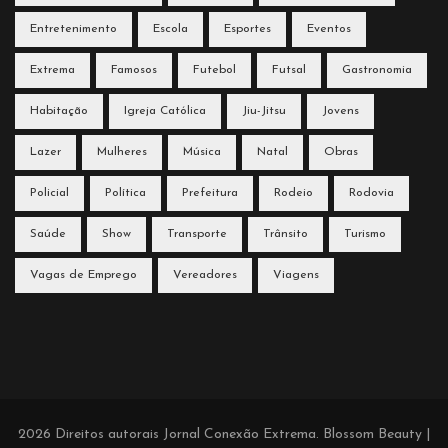
Entretenimento
Escola
Esportes
Eventos
Extrema
Famosos
Futebol
Futsal
Gastronomia
Habitação
Igreja Católica
Jiu-Jitsu
Jovens
Lazer
Mulheres
Música
Natal
Obras
Policial
Política
Prefeitura
Rodeio
Rodovia
Saúde
Show
Transporte
Trânsito
Turismo
Vagas de Emprego
Vereadores
Viagens
2026 Direitos autorais
Jornal Conexão Extrema
.
Blossom Beauty |