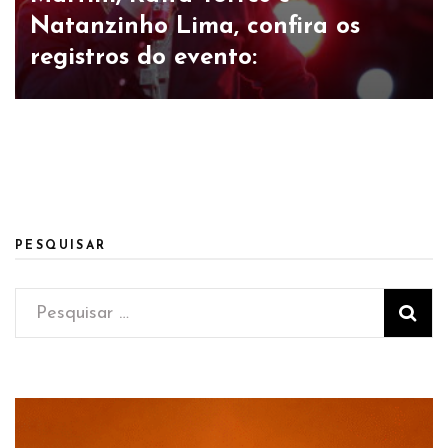
e marca show de estreia do novo
Natanzinho Lima, confira os
trabalho na Cervejaria
registros do evento:
Extremosa, neste sábado (21)
PESQUISAR
Pesquisar
por: