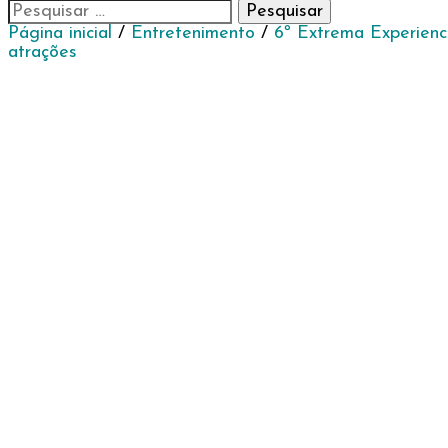
Pesquisar
por:
Página inicial
/
Entretenimento
/
6º Extrema Experienc
atrações