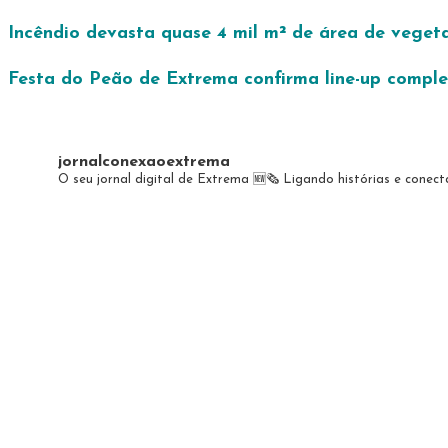
Incêndio devasta quase 4 mil m² de área de vegeta
Festa do Peão de Extrema confirma line-up complet
jornalconexaoextrema
O seu jornal digital de Extrema 🆕️🗞
Ligando histórias e conec