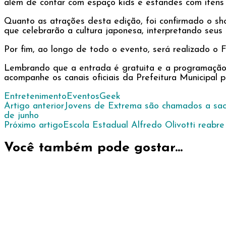
além de contar com espaço kids e estandes com itens
Quanto as atrações desta edição, foi confirmado o s
que celebrarão a cultura japonesa, interpretando seus
Por fim, ao longo de todo o evento, será realizado o
Lembrando que a entrada é gratuita e a programação 
acompanhe os canais oficiais da Prefeitura Municipal 
Entretenimento
Eventos
Geek
Navegação
Artigo anterior
Jovens de Extrema são chamados a saci
de junho
de
Próximo artigo
Escola Estadual Alfredo Olivotti reabre
post
Você também pode gostar...