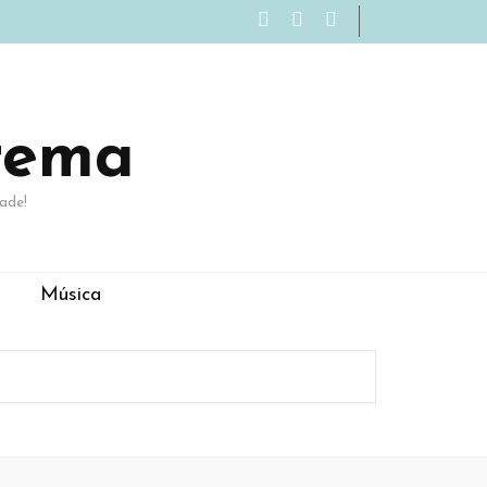
rema
ade!
Música