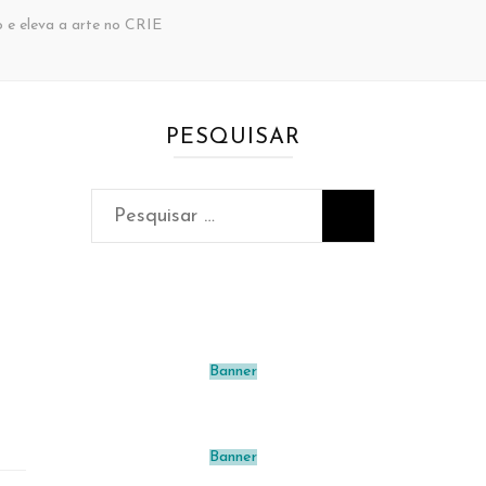
o e eleva a arte no CRIE
PESQUISAR
Pesquisar
por:
Banner
Banner