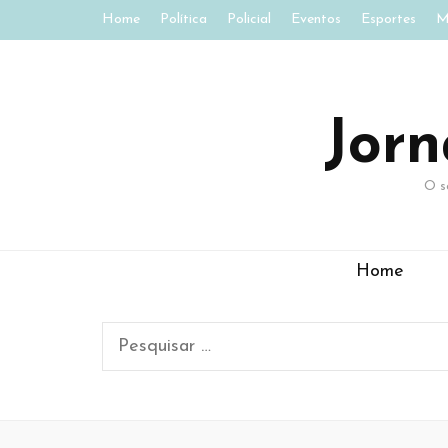
Home
Política
Policial
Eventos
Esportes
M
Jor
O s
Home
Pesquisar
por: