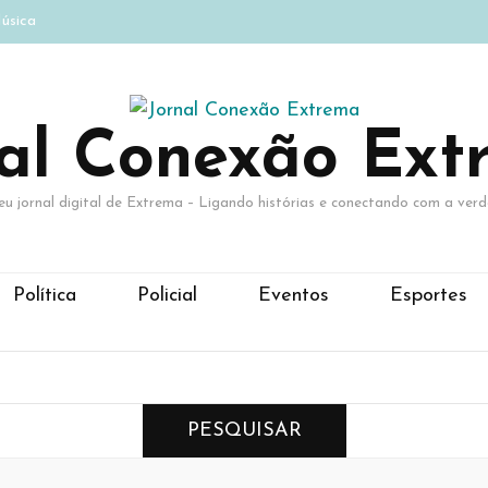
úsica
nal Conexão Ext
eu jornal digital de Extrema – Ligando histórias e conectando com a verd
Política
Policial
Eventos
Esportes