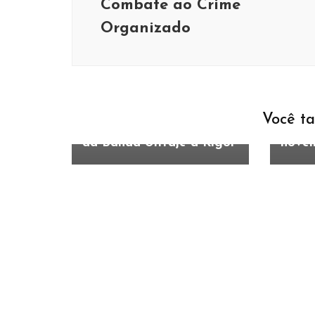
Combate ao Crime
Cultu
Organizado
Event
Pesqu
Cultura
Eventos
Música
sedia
Secretaria de Cultura
‘Lati
revela atração surpresa
atraç
do 13º Extrema Motofest
gastr
Você ta
e anuncia apresentação
feria
da Banda Ultraje a Rigor
nove