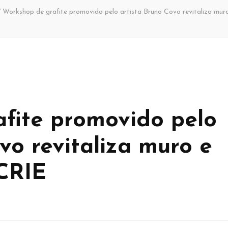
/
Workshop de grafite promovido pelo artista Bruno Covo revitaliza mur
fite promovido pelo
vo revitaliza muro e
 CRIE