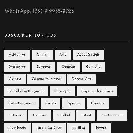
WhatsApp: (35) 9 9935-9725
BUSCA POR TÓPICOS
Acidentes
Animais
Arte
Ações Sociais
Bombeiros
Carnaval
Crianças
Culinária
Cultura
Câmara Municipal
Defesa Civil
Dr. Fabrício Bergamin
Educação
Empreendedorismo
Entretenimento
Escola
Esportes
Eventos
Extrema
Famosos
Futebol
Futsal
Gastronomia
Habitação
Igreja Católica
Jiu-Jitsu
Jovens