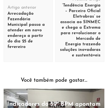
de
‘Tendência Energia
Artigo anterior
post
– Parceiro Oficial
Arrecadação
Eletrobras’ se
Fazendária
associa ao SINMEC
Municipal passa a
e chega a Extrema
atender em novo
para revolucionar o
endereço a partir
Mercado de
do dia 25 de
Energia trazendo
fevereiro
soluções inovadoras
e sustentáveis
Você também pode gostar...
Policial
Indicadores do 59º BPM apontam