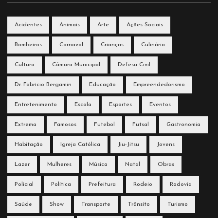
Acidentes
Animais
Arte
Ações Sociais
Bombeiros
Carnaval
Crianças
Culinária
Cultura
Câmara Municipal
Defesa Civil
Dr. Fabrício Bergamin
Educação
Empreendedorismo
Entretenimento
Escola
Esportes
Eventos
Extrema
Famosos
Futebol
Futsal
Gastronomia
Habitação
Igreja Católica
Jiu-Jitsu
Jovens
Lazer
Mulheres
Música
Natal
Obras
Policial
Política
Prefeitura
Rodeio
Rodovia
Saúde
Show
Transporte
Trânsito
Turismo