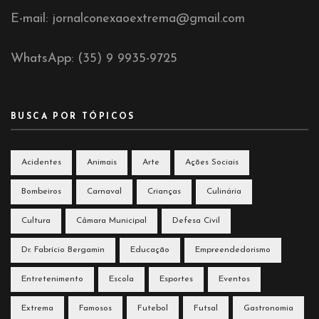
E-mail: jornalconexaoextrema@gmail.com
WhatsApp: (35) 9 9935-9725
BUSCA POR TÓPICOS
Acidentes
Animais
Arte
Ações Sociais
Bombeiros
Carnaval
Crianças
Culinária
Cultura
Câmara Municipal
Defesa Civil
Dr. Fabrício Bergamin
Educação
Empreendedorismo
Entretenimento
Escola
Esportes
Eventos
Extrema
Famosos
Futebol
Futsal
Gastronomia