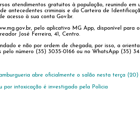
ersos atendimentos gratuitos à população, reunindo e
de antecedentes criminais e da Carteira de Identifica
e acesso à sua conta Gov.br.
.mg.gov.br, pelo aplicativo MG App, disponível para os
ador José Ferreira, 41, Centro.
dado e não por ordem de chegada, por isso, a orient
 pelo número (35) 3035-0166 ou no WhatsApp (35) 3435
mburgueria abre oficialmente o salão nesta terça (20)
por intoxicação é investigado pela Polícia