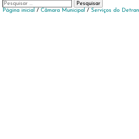
Pesquisar
por:
Página inicial
/
Câmara Municipal
/
Serviços do Detran