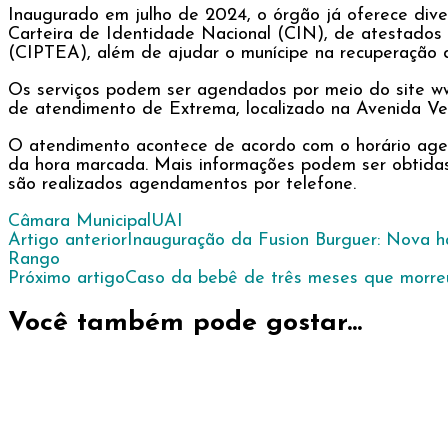
Inaugurado em julho de 2024, o órgão já oferece div
Carteira de Identidade Nacional (CIN), de atestados 
(CIPTEA), além de ajudar o munícipe na recuperação d
Os serviços podem ser agendados por meio do site www
de atendimento de Extrema, localizado na Avenida Vere
O atendimento acontece de acordo com o horário agen
da hora marcada. Mais informações podem ser obtidas
são realizados agendamentos por telefone.
Câmara Municipal
UAI
Navegação
Artigo anterior
Inauguração da Fusion Burguer: Nova ha
Rango
de
Próximo artigo
Caso da bebê de três meses que morreu 
post
Você também pode gostar...