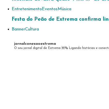
Entretenimento
Eventos
Música
Festa do Peão de Extrema confirma lin
Banner
Cultura
jornalconexaoextrema
O seu jornal digital de Extrema 🆕️🗞
Ligando histórias e conec