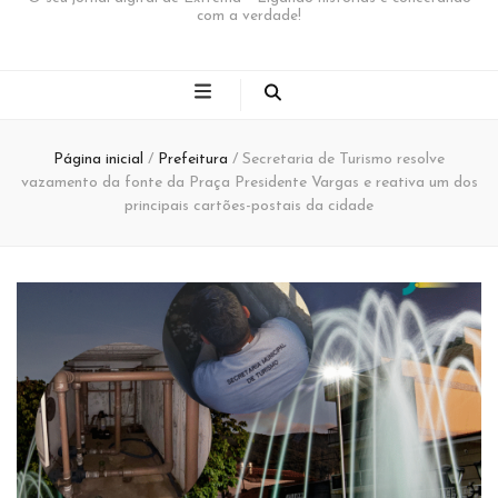
com a verdade!
Página inicial
/
Prefeitura
/
Secretaria de Turismo resolve
vazamento da fonte da Praça Presidente Vargas e reativa um dos
principais cartões-postais da cidade