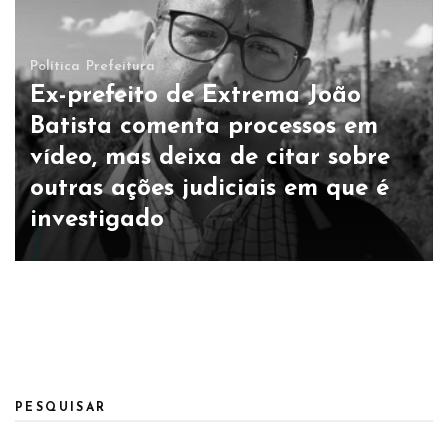
Política
Prefeitura
Ex-prefeito de Extrema João
Batista comenta processos em
Prefeitura
Lei municipal do aniversário de
vídeo, mas deixa de citar sobre
Extrema é alterada e feriado
outras ações judiciais em que é
será antecipado neste ano para
investigado
o dia 15 de setembro
PESQUISAR