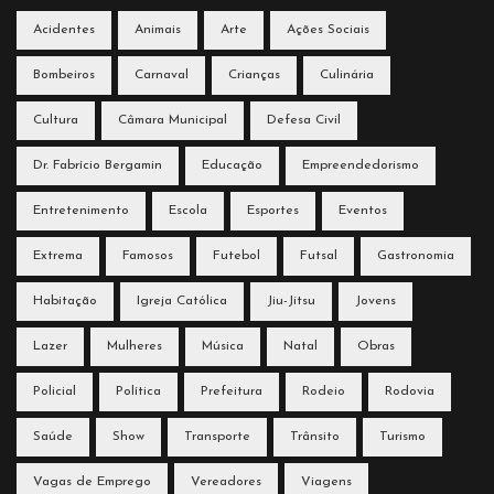
Acidentes
Animais
Arte
Ações Sociais
Bombeiros
Carnaval
Crianças
Culinária
Cultura
Câmara Municipal
Defesa Civil
Dr. Fabrício Bergamin
Educação
Empreendedorismo
Entretenimento
Escola
Esportes
Eventos
Extrema
Famosos
Futebol
Futsal
Gastronomia
Habitação
Igreja Católica
Jiu-Jitsu
Jovens
Lazer
Mulheres
Música
Natal
Obras
Policial
Política
Prefeitura
Rodeio
Rodovia
Saúde
Show
Transporte
Trânsito
Turismo
Vagas de Emprego
Vereadores
Viagens