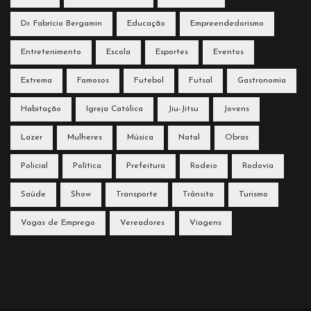
Dr. Fabrício Bergamin
Educação
Empreendedorismo
Entretenimento
Escola
Esportes
Eventos
Extrema
Famosos
Futebol
Futsal
Gastronomia
Habitação
Igreja Católica
Jiu-Jitsu
Jovens
Lazer
Mulheres
Música
Natal
Obras
Policial
Política
Prefeitura
Rodeio
Rodovia
Saúde
Show
Transporte
Trânsito
Turismo
Vagas de Emprego
Vereadores
Viagens