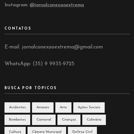
Instagram:
@jornalconexaoextrema
CONTATOS
E-mail: jornalconexaoextrema@gmail.com
WhatsApp: (35) 9 9935-9725
BUSCA POR TÓPICOS
Acidentes
Animais
Arte
Ações Sociais
Bombeiros
Carnaval
Crianças
Culinária
Cultura
Câmara Municipal
Defesa Civil