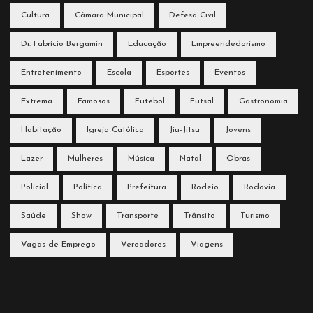
Cultura
Câmara Municipal
Defesa Civil
Dr. Fabrício Bergamin
Educação
Empreendedorismo
Entretenimento
Escola
Esportes
Eventos
Extrema
Famosos
Futebol
Futsal
Gastronomia
Habitação
Igreja Católica
Jiu-Jitsu
Jovens
Lazer
Mulheres
Música
Natal
Obras
Policial
Política
Prefeitura
Rodeio
Rodovia
Saúde
Show
Transporte
Trânsito
Turismo
Vagas de Emprego
Vereadores
Viagens