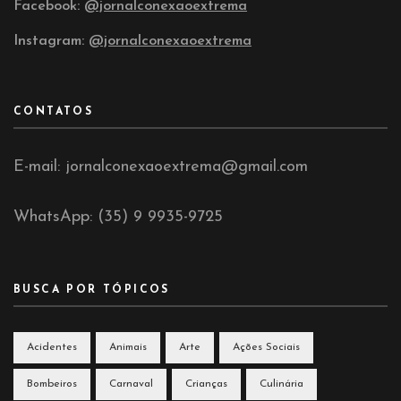
Facebook:
@jornalconexaoextrema
Instagram:
@jornalconexaoextrema
CONTATOS
E-mail: jornalconexaoextrema@gmail.com
WhatsApp: (35) 9 9935-9725
BUSCA POR TÓPICOS
Acidentes
Animais
Arte
Ações Sociais
Bombeiros
Carnaval
Crianças
Culinária