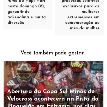
rumo ao Hopi Hari
processos seletivos
neste domingo (8),
exclusivos para as
garantindo
mulheres
adrenalina e muita
extremenses em
diversão
comemoração ao
mês da mulher
Você também pode gostar...
Esportes
Abertura da Copa Sul Minas de
Velocross acontecerá na Pista do
Pinguelão em Extrema, nos dias