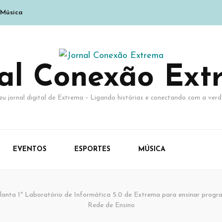
Música
nal Conexão Ext
eu jornal digital de Extrema – Ligando histórias e conectando com a verd
EVENTOS
ESPORTES
MÚSICA
anta 1º Laboratório de Informática 5.0 de Extrema para ensinar progra
Rede de Ensino