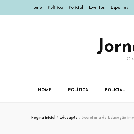
Home
Política
Policial
Eventos
Esportes
Jor
O s
HOME
POLÍTICA
POLICIAL
Página inicial
/
Educação
/
Secretaria de Educação impl