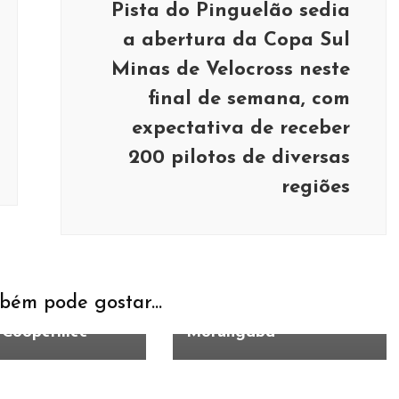
Pista do Pinguelão sedia
a abertura da Copa Sul
Minas de Velocross neste
final de semana, com
expectativa de receber
200 pilotos de diversas
regiões
o
Esportes
Cultura
Educação
do projeto social
Estudantes da Escola
BJJ’ participam
Noêmia de Medis
estra sobre
Pereira vivenciam uma
ão financeira e
imersão na cultura
 sacochilas de
indígena durante visita
bém pode gostar...
te do banco
na Aldeia ‘Nakana’, em
 Coopermec
Morungaba