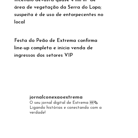
Incêndio devasta quase 4 mil m² de
área de vegetação da Serra do Lopo;
suspeita é de uso de entorpecentes no
local
Festa do Peão de Extrema confirma
line-up completa e inicia venda de
ingressos dos setores VIP
jornalconexaoextrema
O seu jornal digital de Extrema 🆕️🗞
Ligando histórias e conectando com a
verdade!