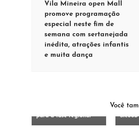
Vila Mineira open Mall
promove programação
especial neste fim de
semana com sertanejada
inédita, atrações infantis
e muita dança
Educação
Esportes
Educaçã
Com três escolas
Alunos 
campeãs, Extrema se
‘PIBEX
destaca na etapa
de pal
microrregional dos
educaç
Jogos Escolares de
ganham
Você tam
Minas Gerais e passa
presen
para a fase regional
Sicoob