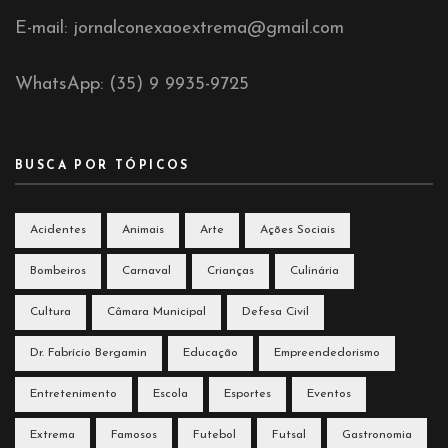
E-mail: jornalconexaoextrema@gmail.com
WhatsApp: (35) 9 9935-9725
BUSCA POR TÓPICOS
Acidentes
Animais
Arte
Ações Sociais
Bombeiros
Carnaval
Crianças
Culinária
Cultura
Câmara Municipal
Defesa Civil
Dr. Fabrício Bergamin
Educação
Empreendedorismo
Entretenimento
Escola
Esportes
Eventos
Extrema
Famosos
Futebol
Futsal
Gastronomia