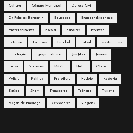
Cultura
Câmara Municipal
Defesa Civil
Dr. Fabrício Bergamin
Educação
Empreendedorismo
Entretenimento
Escola
Esportes
Eventos
Extrema
Famosos
Futebol
Futsal
Gastronomia
Habitação
Igreja Católica
Jiu-Jitsu
Jovens
Lazer
Mulheres
Música
Natal
Obras
Policial
Política
Prefeitura
Rodeio
Rodovia
Saúde
Show
Transporte
Trânsito
Turismo
Vagas de Emprego
Vereadores
Viagens