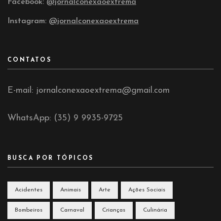
Facebook:
@jornalconexaoextrema
Instagram:
@jornalconexaoextrema
CONTATOS
E-mail: jornalconexaoextrema@gmail.com
WhatsApp: (35) 9 9935-9725
BUSCA POR TÓPICOS
Acidentes
Animais
Arte
Ações Sociais
Bombeiros
Carnaval
Crianças
Culinária