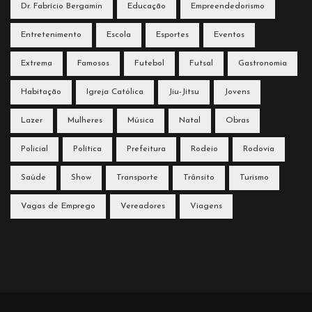
Dr. Fabrício Bergamin
Educação
Empreendedorismo
Entretenimento
Escola
Esportes
Eventos
Extrema
Famosos
Futebol
Futsal
Gastronomia
Habitação
Igreja Católica
Jiu-Jitsu
Jovens
Lazer
Mulheres
Música
Natal
Obras
Policial
Política
Prefeitura
Rodeio
Rodovia
Saúde
Show
Transporte
Trânsito
Turismo
Vagas de Emprego
Vereadores
Viagens