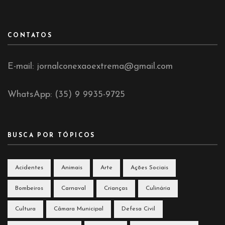
CONTATOS
E-mail: jornalconexaoextrema@gmail.com
WhatsApp: (35) 9 9935-9725
BUSCA POR TÓPICOS
Acidentes
Animais
Arte
Ações Sociais
Bombeiros
Carnaval
Crianças
Culinária
Cultura
Câmara Municipal
Defesa Civil