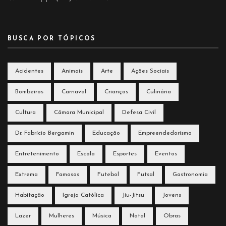
BUSCA POR TÓPICOS
Acidentes
Animais
Arte
Ações Sociais
Bombeiros
Carnaval
Crianças
Culinária
Cultura
Câmara Municipal
Defesa Civil
Dr. Fabrício Bergamin
Educação
Empreendedorismo
Entretenimento
Escola
Esportes
Eventos
Extrema
Famosos
Futebol
Futsal
Gastronomia
Habitação
Igreja Católica
Jiu-Jitsu
Jovens
Lazer
Mulheres
Música
Natal
Obras