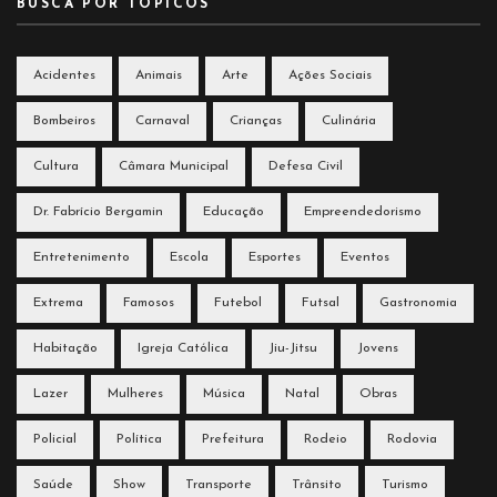
BUSCA POR TÓPICOS
Acidentes
Animais
Arte
Ações Sociais
Bombeiros
Carnaval
Crianças
Culinária
Cultura
Câmara Municipal
Defesa Civil
Dr. Fabrício Bergamin
Educação
Empreendedorismo
Entretenimento
Escola
Esportes
Eventos
Extrema
Famosos
Futebol
Futsal
Gastronomia
Habitação
Igreja Católica
Jiu-Jitsu
Jovens
Lazer
Mulheres
Música
Natal
Obras
Policial
Política
Prefeitura
Rodeio
Rodovia
Saúde
Show
Transporte
Trânsito
Turismo