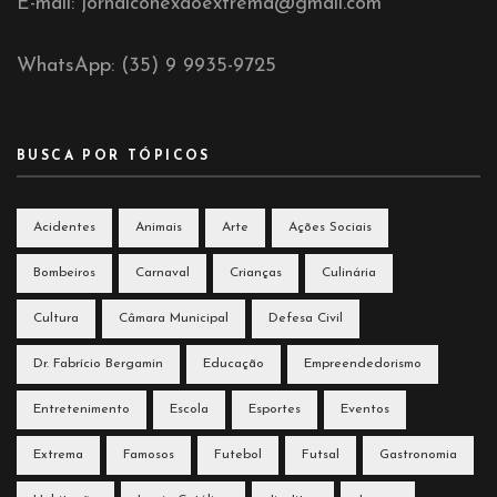
E-mail: jornalconexaoextrema@gmail.com
WhatsApp: (35) 9 9935-9725
BUSCA POR TÓPICOS
Acidentes
Animais
Arte
Ações Sociais
Bombeiros
Carnaval
Crianças
Culinária
Cultura
Câmara Municipal
Defesa Civil
Dr. Fabrício Bergamin
Educação
Empreendedorismo
Entretenimento
Escola
Esportes
Eventos
Extrema
Famosos
Futebol
Futsal
Gastronomia