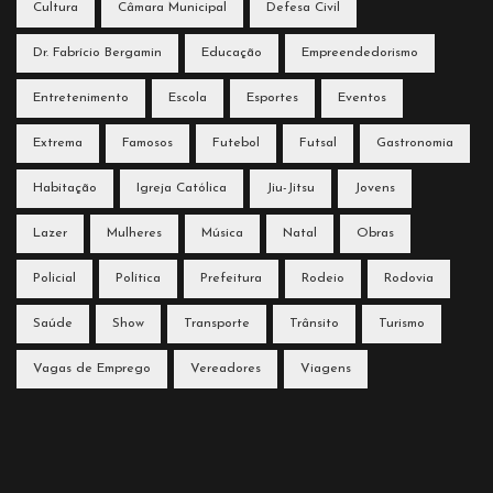
Cultura
Câmara Municipal
Defesa Civil
Dr. Fabrício Bergamin
Educação
Empreendedorismo
Entretenimento
Escola
Esportes
Eventos
Extrema
Famosos
Futebol
Futsal
Gastronomia
Habitação
Igreja Católica
Jiu-Jitsu
Jovens
Lazer
Mulheres
Música
Natal
Obras
Policial
Política
Prefeitura
Rodeio
Rodovia
Saúde
Show
Transporte
Trânsito
Turismo
Vagas de Emprego
Vereadores
Viagens