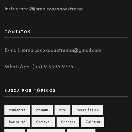
Instagram:
@jornalconexaoextrema
CONTATOS
E-mail: jornalconexaoextrema@gmail.com
WhatsApp: (35) 9 9935-9725
BUSCA POR TÓPICOS
Acidentes
Animais
Arte
Ações Sociais
Bombeiros
Carnaval
Crianças
Culinária