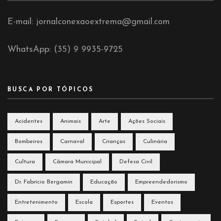
E-mail: jornalconexaoextrema@gmail.com
WhatsApp: (35) 9 9935-9725
BUSCA POR TÓPICOS
Acidentes
Animais
Arte
Ações Sociais
Bombeiros
Carnaval
Crianças
Culinária
Cultura
Câmara Municipal
Defesa Civil
Dr. Fabrício Bergamin
Educação
Empreendedorismo
Entretenimento
Escola
Esportes
Eventos