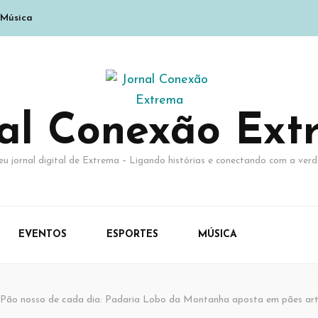
Música
nal Conexão Ext
eu jornal digital de Extrema – Ligando histórias e conectando com a verd
EVENTOS
ESPORTES
MÚSICA
Pão nosso de cada dia: Padaria Lobo da Montanha aposta em pães arte