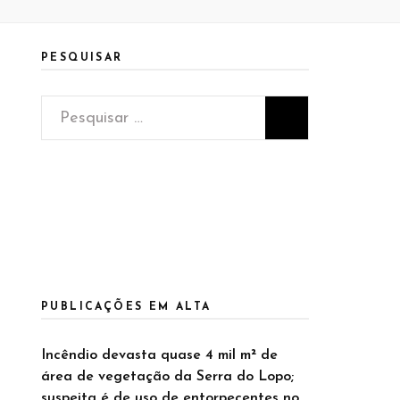
PESQUISAR
Pesquisar
por:
PUBLICAÇÕES EM ALTA
Incêndio devasta quase 4 mil m² de
área de vegetação da Serra do Lopo;
suspeita é de uso de entorpecentes no