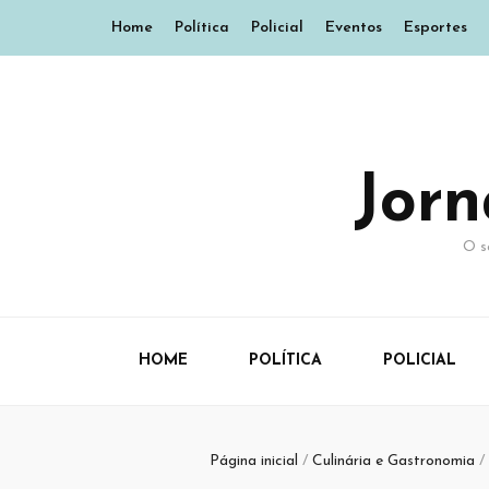
Home
Política
Policial
Eventos
Esportes
Jor
O s
HOME
POLÍTICA
POLICIAL
Página inicial
/
Culinária e Gastronomia
/