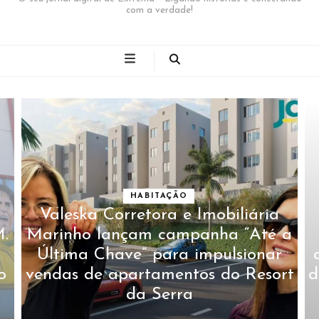
com a verdade!
HABITAÇÃO
Valeska Corretora e Imobiliária
M.
Marinho lançam campanha “Até a
Última Chave” para impulsionar
o
vendas de apartamentos do Resort
d
da Serra