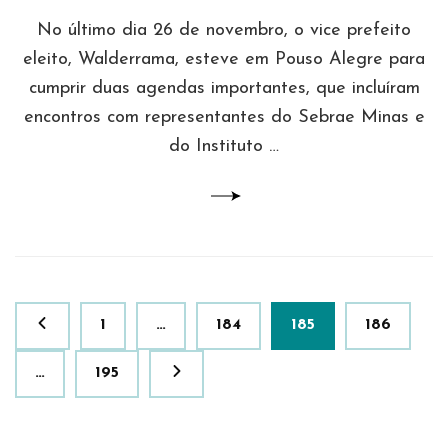
No último dia 26 de novembro, o vice prefeito
eleito, Walderrama, esteve em Pouso Alegre para
cumprir duas agendas importantes, que incluíram
encontros com representantes do Sebrae Minas e
do Instituto …
Paginação
Página
Página
Página
Página
1
…
184
185
186
de
posts
Página
…
195