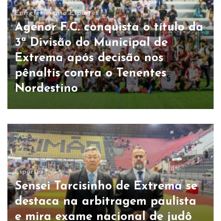
Entretenimento
Esportes
Agenor F.C. conquista o título da
3ª Divisão do Municipal de
Extrema após decisão nos
pênaltis contra o Tenentes
Nordestino
Esportes
Sensei Tarcisinho de Extrema se
destaca na arbitragem paulista
e mira exame nacional de judô