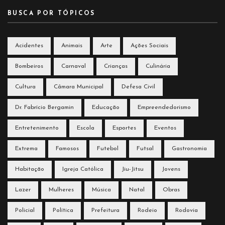
BUSCA POR TÓPICOS
Acidentes
Animais
Arte
Ações Sociais
Bombeiros
Carnaval
Crianças
Culinária
Cultura
Câmara Municipal
Defesa Civil
Dr. Fabrício Bergamin
Educação
Empreendedorismo
Entretenimento
Escola
Esportes
Eventos
Extrema
Famosos
Futebol
Futsal
Gastronomia
Habitação
Igreja Católica
Jiu-Jitsu
Jovens
Lazer
Mulheres
Música
Natal
Obras
Policial
Política
Prefeitura
Rodeio
Rodovia