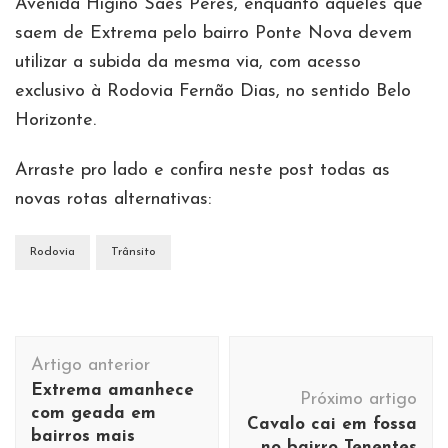
Avenida Higino Saes Peres, enquanto aqueles que
saem de Extrema pelo bairro Ponte Nova devem
utilizar a subida da mesma via, com acesso
exclusivo à Rodovia Fernão Dias, no sentido Belo
Horizonte.
Arraste pro lado e confira neste post todas as
novas rotas alternativas:
Rodovia
Trânsito
Navegação
Artigo anterior
de
Extrema amanhece
Próximo artigo
post
com geada em
Cavalo cai em fossa
bairros mais
no bairro Tenentes