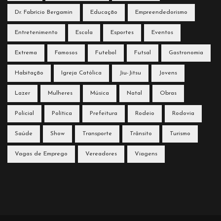
Dr. Fabrício Bergamin
Educação
Empreendedorismo
Entretenimento
Escola
Esportes
Eventos
Extrema
Famosos
Futebol
Futsal
Gastronomia
Habitação
Igreja Católica
Jiu-Jitsu
Jovens
Lazer
Mulheres
Música
Natal
Obras
Policial
Política
Prefeitura
Rodeio
Rodovia
Saúde
Show
Transporte
Trânsito
Turismo
Vagas de Emprego
Vereadores
Viagens