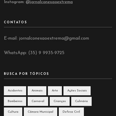
Instagram:
@jornalconexaoextrema
CONTATOS
E-mail: jornalconexaoextrema@gmail.com
WhatsApp: (35) 9 9935-9725
BUSCA POR TÓPICOS
Acidentes
Animais
Arte
Ações Sociais
Bombeiros
Carnaval
Crianças
Culinária
Cultura
Câmara Municipal
Defesa Civil