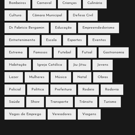
Bombeiros
Carnaval
Crianças
Culinária
Cultura
Câmara Municipal
Defesa Civil
Dr. Fabrício Bergamin
Educação
Empreendedorismo
Entretenimento
Escola
Esportes
Eventos
Extrema
Famosos
Futebol
Futsal
Gastronomia
Habitação
Igreja Católica
Jiu-Jitsu
Jovens
Lazer
Mulheres
Música
Natal
Obras
Policial
Política
Prefeitura
Rodeio
Rodovia
Saúde
Show
Transporte
Trânsito
Turismo
Vagas de Emprego
Vereadores
Viagens