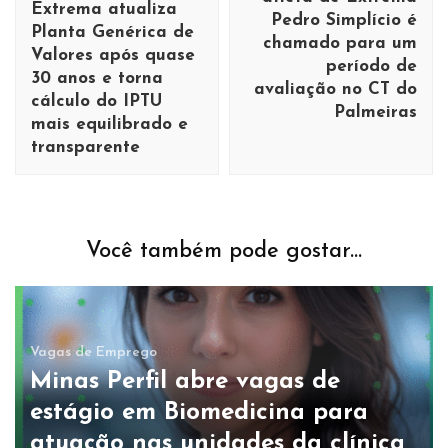
Extrema atualiza
Pedro Simplício é
Planta Genérica de
chamado para um
Valores após quase
período de
30 anos e torna
avaliação no CT do
cálculo do IPTU
Palmeiras
mais equilibrado e
transparente
Você também pode gostar...
Vagas de Emprego
Minas Perfil abre vagas de
estágio em Biomedicina para
atuação nas unidades da clínica