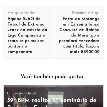
Navegação
Artigo anterior
Próximo artigo
de
Equipe Sub21 de
Festa do Morango
post
Futsal de Extrema
em Extrema lança
vence na estreia da
Concurso de Rainha
Liga Campineira e
do Morango e
soma os primeiros
premiará vencedora
pontos no
com título, faixa e
campeonato
mais R$200,00
Você também pode gostar...
Educação
Policial
59º BPM realiza 2º Seminário de