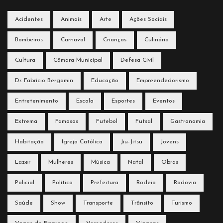
Acidentes
Animais
Arte
Ações Sociais
Bombeiros
Carnaval
Crianças
Culinária
Cultura
Câmara Municipal
Defesa Civil
Dr. Fabrício Bergamin
Educação
Empreendedorismo
Entretenimento
Escola
Esportes
Eventos
Extrema
Famosos
Futebol
Futsal
Gastronomia
Habitação
Igreja Católica
Jiu-Jitsu
Jovens
Lazer
Mulheres
Música
Natal
Obras
Policial
Política
Prefeitura
Rodeio
Rodovia
Saúde
Show
Transporte
Trânsito
Turismo