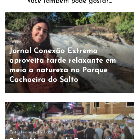
Você também pode gostar...
Lazer
Jornal Conexão Extrema
aproveita tarde relaxante em
meio a natureza no Parque
Cachoeira do Salto
Entretenimento
Lazer