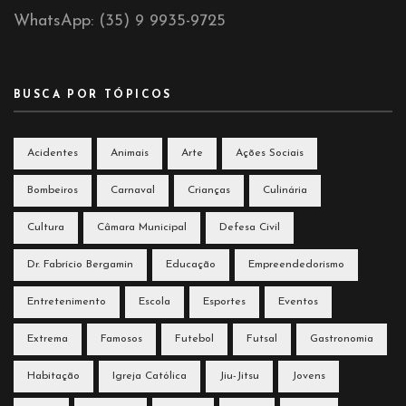
WhatsApp: (35) 9 9935-9725
BUSCA POR TÓPICOS
Acidentes
Animais
Arte
Ações Sociais
Bombeiros
Carnaval
Crianças
Culinária
Cultura
Câmara Municipal
Defesa Civil
Dr. Fabrício Bergamin
Educação
Empreendedorismo
Entretenimento
Escola
Esportes
Eventos
Extrema
Famosos
Futebol
Futsal
Gastronomia
Habitação
Igreja Católica
Jiu-Jitsu
Jovens