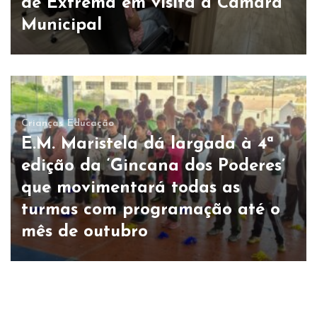
de Extrema em visita à Câmara
Municipal
Crianças
Educação
E.M. Maristela dá largada à 4ª
edição da ‘Gincana dos Poderes’
que movimentará todas as
turmas com programação até o
mês de outubro