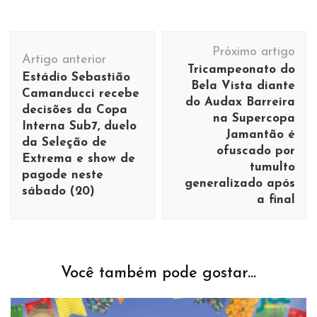
Navegação
Próximo artigo
de
Artigo anterior
Tricampeonato do
Estádio Sebastião
post
Bela Vista diante
Camanducci recebe
do Audax Barreira
decisões da Copa
na Supercopa
Interna Sub7, duelo
Jamantão é
da Seleção de
ofuscado por
Extrema e show de
tumulto
pagode neste
generalizado após
sábado (20)
a final
Você também pode gostar...