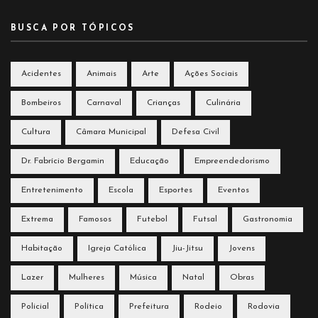
BUSCA POR TÓPICOS
Acidentes
Animais
Arte
Ações Sociais
Bombeiros
Carnaval
Crianças
Culinária
Cultura
Câmara Municipal
Defesa Civil
Dr. Fabrício Bergamin
Educação
Empreendedorismo
Entretenimento
Escola
Esportes
Eventos
Extrema
Famosos
Futebol
Futsal
Gastronomia
Habitação
Igreja Católica
Jiu-Jitsu
Jovens
Lazer
Mulheres
Música
Natal
Obras
Policial
Política
Prefeitura
Rodeio
Rodovia