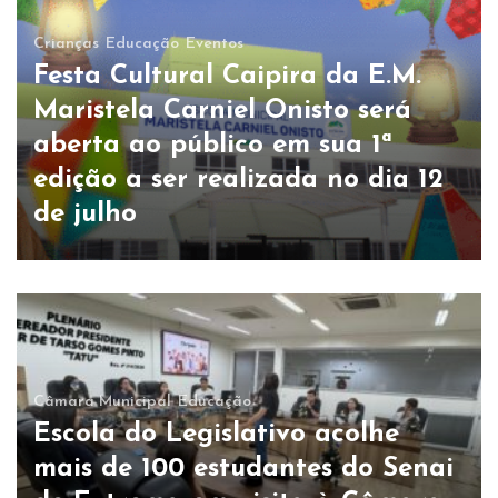
Crianças
Educação
Eventos
Festa Cultural Caipira da E.M.
Maristela Carniel Onisto será
aberta ao público em sua 1ª
edição a ser realizada no dia 12
de julho
Câmara Municipal
Educação
Escola do Legislativo acolhe
mais de 100 estudantes do Senai