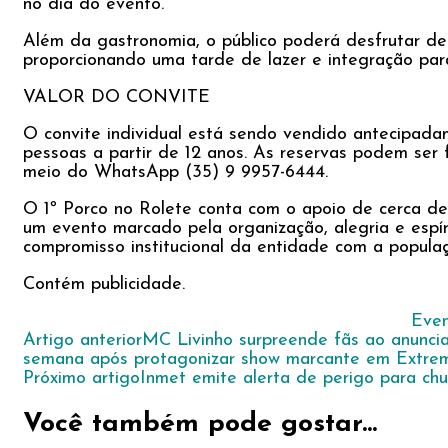
no dia do evento.
Além da gastronomia, o público poderá desfrutar de 
proporcionando uma tarde de lazer e integração par
VALOR DO CONVITE
O convite individual está sendo vendido antecipada
pessoas a partir de 12 anos. As reservas podem se
meio do WhatsApp (35) 9 9957-6444.
O 1º Porco no Rolete conta com o apoio de cerca de 
um evento marcado pela organização, alegria e espírit
compromisso institucional da entidade com a popula
Contém publicidade.
Even
Navegação
Artigo anterior
MC Livinho surpreende fãs ao anuncia
semana após protagonizar show marcante em Extre
de
Próximo artigo
Inmet emite alerta de perigo para chu
post
Você também pode gostar...