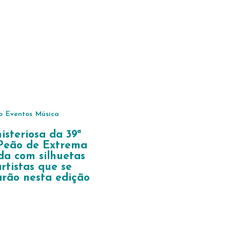
o
Eventos
Música
isteriosa da 39ª
 Peão de Extrema
da com silhuetas
rtistas que se
rão nesta edição