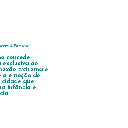
ncers & Famosos
ho concede
a exclusiva ao
onexão Extrema e
e a emoção de
 cidade que
a infância e
cia