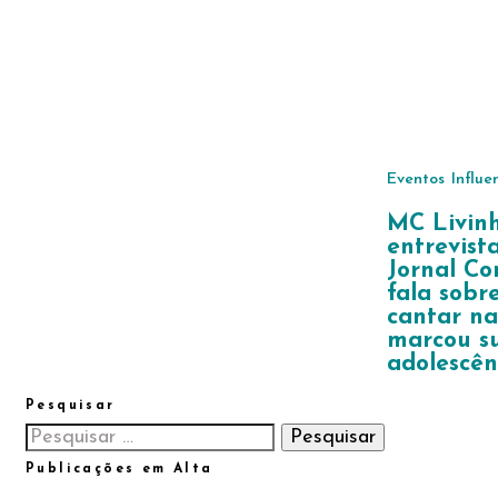
Eventos
Influe
MC Livin
entrevist
Jornal C
fala sobr
cantar na
marcou su
adolescên
Pesquisar
Pesquisar
por:
Publicações em Alta