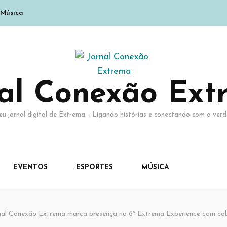
Música
nal Conexão Ext
eu jornal digital de Extrema – Ligando histórias e conectando com a verd
EVENTOS
ESPORTES
MÚSICA
nal Conexão Extrema marca presença no 6º Extrema Experience com cobe