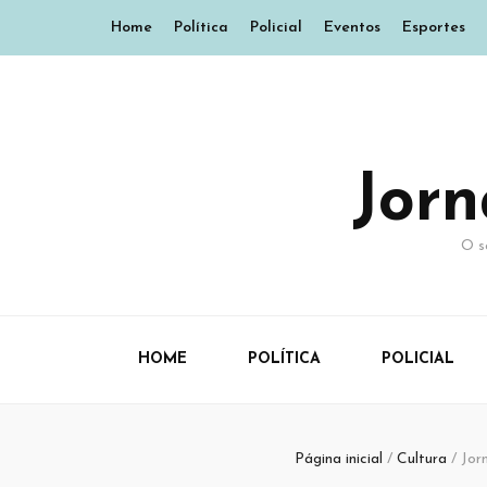
Home
Política
Policial
Eventos
Esportes
Jor
O s
HOME
POLÍTICA
POLICIAL
Página inicial
/
Cultura
/
Jor