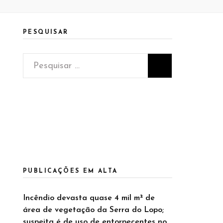
PESQUISAR
Pesquisar
por:
PUBLICAÇÕES EM ALTA
Incêndio devasta quase 4 mil m² de
área de vegetação da Serra do Lopo;
suspeita é de uso de entorpecentes no