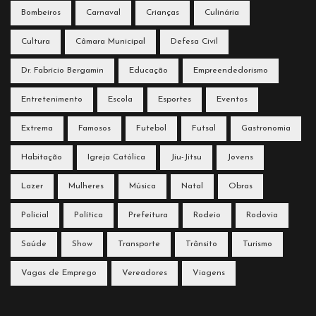
Bombeiros
Carnaval
Crianças
Culinária
Cultura
Câmara Municipal
Defesa Civil
Dr. Fabrício Bergamin
Educação
Empreendedorismo
Entretenimento
Escola
Esportes
Eventos
Extrema
Famosos
Futebol
Futsal
Gastronomia
Habitação
Igreja Católica
Jiu-Jitsu
Jovens
Lazer
Mulheres
Música
Natal
Obras
Policial
Política
Prefeitura
Rodeio
Rodovia
Saúde
Show
Transporte
Trânsito
Turismo
Vagas de Emprego
Vereadores
Viagens