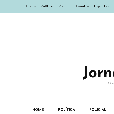
Home
Política
Policial
Eventos
Esportes
Jor
O s
HOME
POLÍTICA
POLICIAL