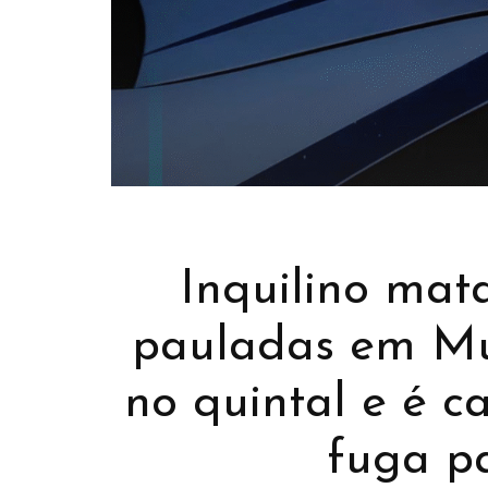
BANNER
BAN
Inquilino mat
pauladas em Mu
no quintal e é 
fuga p