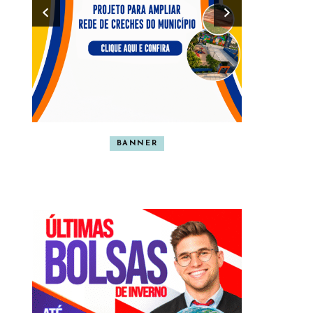
BANNER
BA