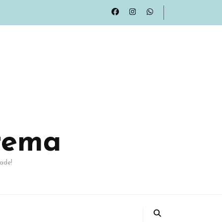
rema
ade!