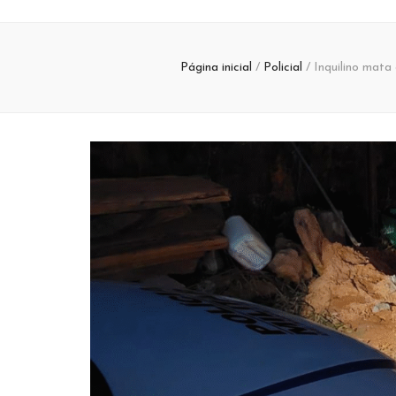
Página inicial
/
Policial
/
Inquilino mata