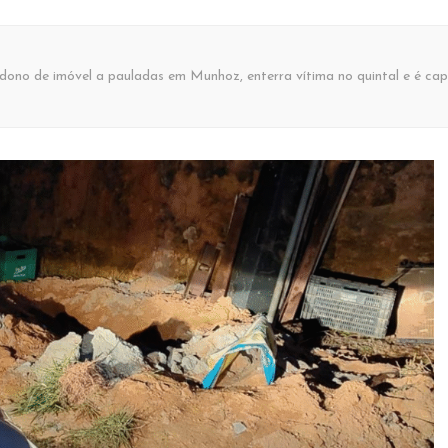
 dono de imóvel a pauladas em Munhoz, enterra vítima no quintal e é 