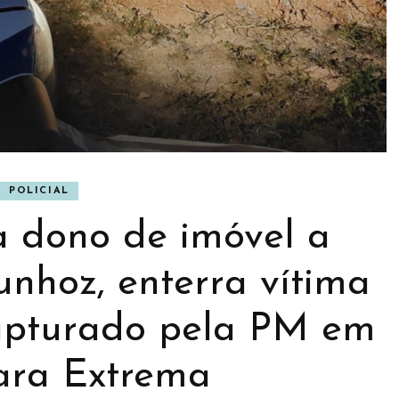
BANNER
POLICIAL
NER
CULTURA
a dono de imóvel a
nhoz, enterra vítima
capturado pela PM em
ara Extrema