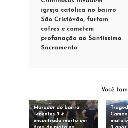
Criminosos invadem
igreja católica no bairro
São Cristóvão, furtam
cofres e cometem
profanação ao Santíssimo
Sacramento
Você tam
Policial
Camandu
Morador do bairro
Tragéd
Tenentes 3 é
Caman
encontrado morto em
mata e
área de mata no
3 anos