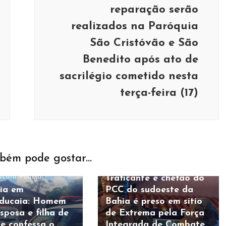
reparação serão
realizados na Paróquia
São Cristóvão e São
Benedito após ato de
sacrilégio cometido nesta
terça-feira (17)
bém pode gostar...
Policial
caia
Policial
Traficante e chefão do
ia em
PCC do sudoeste da
ducaia: Homem
Bahia é preso em sítio
sposa e filha de
de Extrema pela Força
 e confessa o
Integrada de Combate