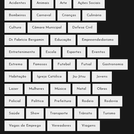
Acidentes
Animais
Arte
Ações Sociais
Bombeiros
Carnaval
Crianças
Culinária
Cultura
Câmara Municipal
Defesa Civil
Dr. Fabrício Bergamin
Educação
Empreendedorismo
Entretenimento
Escola
Esportes
Eventos
Extrema
Famosos
Futebol
Futsal
Gastronomia
Habitação
Igreja Católica
Jiu-Jitsu
Jovens
Lazer
Mulheres
Música
Natal
Obras
Policial
Política
Prefeitura
Rodeio
Rodovia
Saúde
Show
Transporte
Trânsito
Turismo
Vagas de Emprego
Vereadores
Viagens