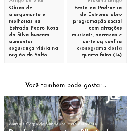
Artigo anterior
Próximo artigo
de
Obras de
Festa da Padroeira
post
alargamento e
de Extrema abre
melhorias na
programação social
Estrada Pedro Rosa
com atrações
da Silva buscam
musicais, barracas e
aumentar
sorteios; confira
segurança viária na
cronograma desta
região do Salto
quarta-feira (14)
Você também pode gostar...
Animais
Corpo de Bombeiros
Meio Ambiente