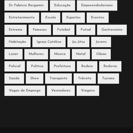
Dr. Fabrício Bergamin
Educação
Empreendedorismo
Entretenimento
Escola
Esportes
Eventos
Extrema
Famosos
Futebol
Futsal
Gastronomia
Habitação
Igreja Católica
Jiu-Jitsu
Jovens
Lazer
Mulheres
Música
Natal
Obras
Policial
Política
Prefeitura
Rodeio
Rodovia
Saúde
Show
Transporte
Trânsito
Turismo
Vagas de Emprego
Vereadores
Viagens