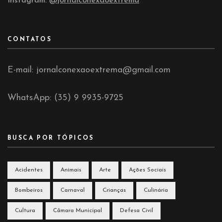
Instagram:
@jornalconexaoextrema
CONTATOS
E-mail: jornalconexaoextrema@gmail.com
WhatsApp: (35) 9 9935-9725
BUSCA POR TÓPICOS
Acidentes
Animais
Arte
Ações Sociais
Bombeiros
Carnaval
Crianças
Culinária
Cultura
Câmara Municipal
Defesa Civil