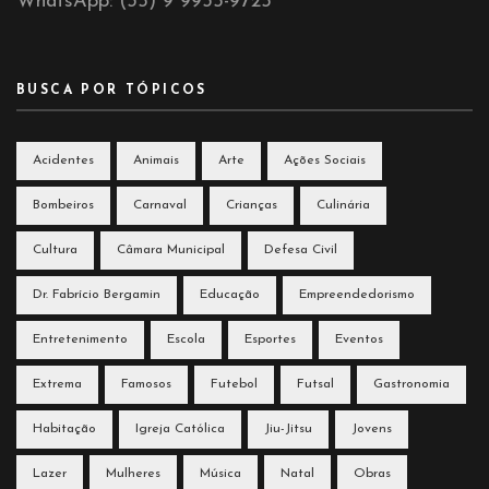
WhatsApp: (35) 9 9935-9725
BUSCA POR TÓPICOS
Acidentes
Animais
Arte
Ações Sociais
Bombeiros
Carnaval
Crianças
Culinária
Cultura
Câmara Municipal
Defesa Civil
Dr. Fabrício Bergamin
Educação
Empreendedorismo
Entretenimento
Escola
Esportes
Eventos
Extrema
Famosos
Futebol
Futsal
Gastronomia
Habitação
Igreja Católica
Jiu-Jitsu
Jovens
Lazer
Mulheres
Música
Natal
Obras