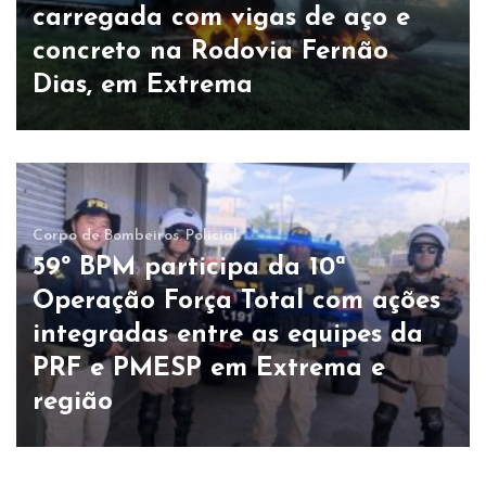
carregada com vigas de aço e
concreto na Rodovia Fernão
Dias, em Extrema
Corpo de Bombeiros
Policial
59º BPM participa da 10ª
Operação Força Total com ações
integradas entre as equipes da
PRF e PMESP em Extrema e
região