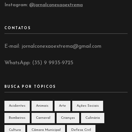
Instagram:
@jornalconexaoextrema
CONTATOS
E-mail: jornalconexaoextrema@gmail.com
WhatsApp: (35) 9 9935-9725
BUSCA POR TÓPICOS
Acidentes
Animais
Arte
Ações Sociais
Bombeiros
Carnaval
Crianças
Culinária
Cultura
Câmara Municipal
Defesa Civil