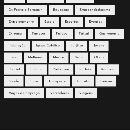
Dr. Fabrício Bergamin
Educação
Empreendedorismo
Entretenimento
Escola
Esportes
Eventos
Extrema
Famosos
Futebol
Futsal
Gastronomia
Habitação
Igreja Católica
Jiu-Jitsu
Jovens
Lazer
Mulheres
Música
Natal
Obras
Policial
Política
Prefeitura
Rodeio
Rodovia
Saúde
Show
Transporte
Trânsito
Turismo
Vagas de Emprego
Vereadores
Viagens