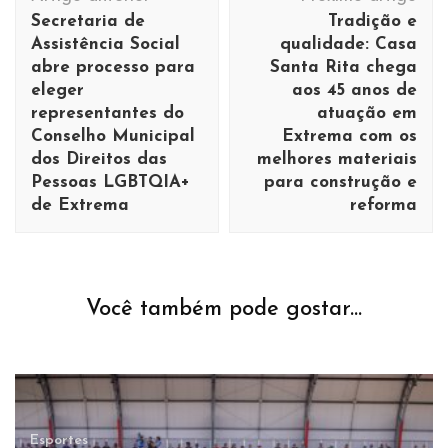
de
Secretaria de
Tradição e
post
Assistência Social
qualidade: Casa
abre processo para
Santa Rita chega
eleger
aos 45 anos de
representantes do
atuação em
Esportes
Conselho Municipal
Extrema com os
Atleta Ricardo Brandão
dos Direitos das
melhores materiais
conquista o título do
Pessoas LGBTQIA+
para construção e
de Extrema
reforma
Campeonato Sul-Americano de
Jiu-Jitsu na categoria Faixa-
Preta Super Pesado e se torna
bicampeão da disputa
Você também pode gostar...
Esportes