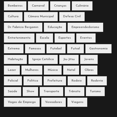
Bombeiros
Carnaval
Crianças
Culinária
Cultura
Câmara Municipal
Defesa Civil
Dr. Fabrício Bergamin
Educação
Empreendedorismo
Entretenimento
Escola
Esportes
Eventos
Extrema
Famosos
Futebol
Futsal
Gastronomia
Habitação
Igreja Católica
Jiu-Jitsu
Jovens
Lazer
Mulheres
Música
Natal
Obras
Policial
Política
Prefeitura
Rodeio
Rodovia
Saúde
Show
Transporte
Trânsito
Turismo
Vagas de Emprego
Vereadores
Viagens