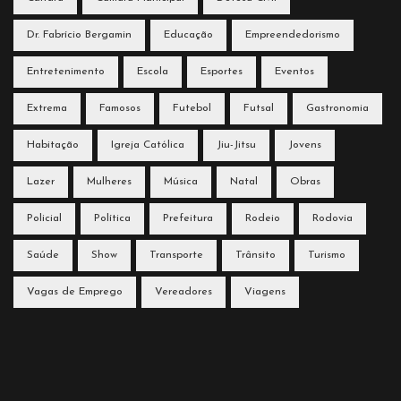
Dr. Fabrício Bergamin
Educação
Empreendedorismo
Entretenimento
Escola
Esportes
Eventos
Extrema
Famosos
Futebol
Futsal
Gastronomia
Habitação
Igreja Católica
Jiu-Jitsu
Jovens
Lazer
Mulheres
Música
Natal
Obras
Policial
Política
Prefeitura
Rodeio
Rodovia
Saúde
Show
Transporte
Trânsito
Turismo
Vagas de Emprego
Vereadores
Viagens