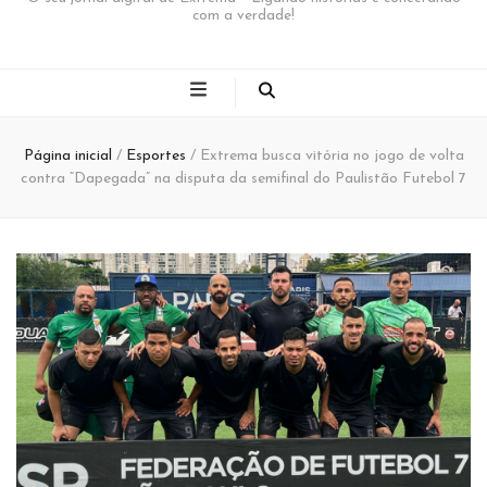
com a verdade!
Página inicial
/
Esportes
/
Extrema busca vitória no jogo de volta
contra “Dapegada” na disputa da semifinal do Paulistão Futebol 7