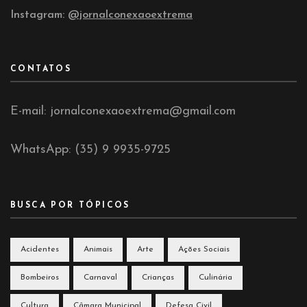
Instagram:
@jornalconexaoextrema
CONTATOS
E-mail: jornalconexaoextrema@gmail.com
WhatsApp: (35) 9 9935-9725
BUSCA POR TÓPICOS
Acidentes
Animais
Arte
Ações Sociais
Bombeiros
Carnaval
Crianças
Culinária
Cultura
Câmara Municipal
Defesa Civil