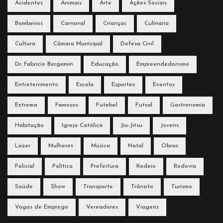
Acidentes
Animais
Arte
Ações Sociais
Bombeiros
Carnaval
Crianças
Culinária
Cultura
Câmara Municipal
Defesa Civil
Dr. Fabrício Bergamin
Educação
Empreendedorismo
Entretenimento
Escola
Esportes
Eventos
Extrema
Famosos
Futebol
Futsal
Gastronomia
Habitação
Igreja Católica
Jiu-Jitsu
Jovens
Lazer
Mulheres
Música
Natal
Obras
Policial
Política
Prefeitura
Rodeio
Rodovia
Saúde
Show
Transporte
Trânsito
Turismo
Vagas de Emprego
Vereadores
Viagens