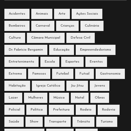
Acidentes
Animais
Arte
Ações Sociais
Bombeiros
Carnaval
Crianças
Culinária
Cultura
Câmara Municipal
Defesa Civil
Dr. Fabrício Bergamin
Educação
Empreendedorismo
Entretenimento
Escola
Esportes
Eventos
Extrema
Famosos
Futebol
Futsal
Gastronomia
Habitação
Igreja Católica
Jiu-Jitsu
Jovens
Lazer
Mulheres
Música
Natal
Obras
Policial
Política
Prefeitura
Rodeio
Rodovia
Saúde
Show
Transporte
Trânsito
Turismo