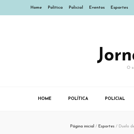
Home
Política
Policial
Eventos
Esportes
Jor
O s
HOME
POLÍTICA
POLICIAL
Página inicial
/
Esportes
/
Duelo d