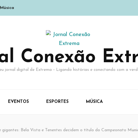
Música
nal Conexão Ext
eu jornal digital de Extrema – Ligando histórias e conectando com a verd
EVENTOS
ESPORTES
MÚSICA
e gigantes: Bela Vista e Tenentes decidem o título do Campeonato Muni