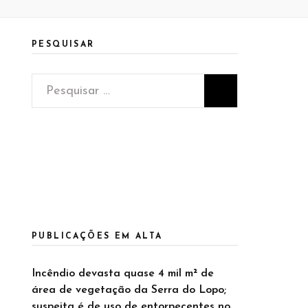
PESQUISAR
Pesquisar
por:
PUBLICAÇÕES EM ALTA
Incêndio devasta quase 4 mil m² de
área de vegetação da Serra do Lopo;
suspeita é de uso de entorpecentes no