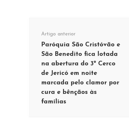
Navegação
de
Artigo anterior
post
Paróquia São Cristóvão e
São Benedito fica lotada
na abertura do 3º Cerco
de Jericó em noite
marcada pelo clamor por
Corpo de Bombeiros
Esportes
cura e bênçãos às
Crianças
Esportes
Professores de natação
e colaboradores do
Boletim esportivo: Time
famílias
Centro de Treinamento
do Sub11 de futsal
Esportes
participam de
tropeça na segunda
capacitação com os
Três equipes de
rodada do Campeonato
bombeiros sobre
Extrema garantem
Brasileiro de Ligas e