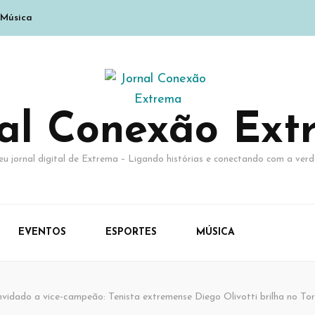
Música
nal Conexão Ext
eu jornal digital de Extrema – Ligando histórias e conectando com a verd
EVENTOS
ESPORTES
MÚSICA
vidado a vice-campeão: Tenista extremense Diego Olivotti brilha no Tor