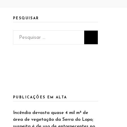
PESQUISAR
Pesquisar
por:
PUBLICAÇÕES EM ALTA
Incêndio devasta quase 4 mil m² de
área de vegetação da Serra do Lopo;
suspeita é de uso de entorpecentes no