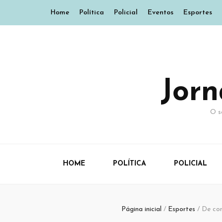
Home
Política
Policial
Eventos
Esportes
Jor
O s
HOME
POLÍTICA
POLICIAL
Página inicial
/
Esportes
/
De con