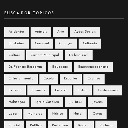
BUSCA POR TÓPICOS
Acidentes
Animais
Arte
Ações Sociais
Bombeiros
Carnaval
Crianças
Culinária
Cultura
Câmara Municipal
Defesa Civil
Dr. Fabrício Bergamin
Educação
Empreendedorismo
Entretenimento
Escola
Esportes
Eventos
Extrema
Famosos
Futebol
Futsal
Gastronomia
Habitação
Igreja Católica
Jiu-Jitsu
Jovens
Lazer
Mulheres
Música
Natal
Obras
Policial
Política
Prefeitura
Rodeio
Rodovia