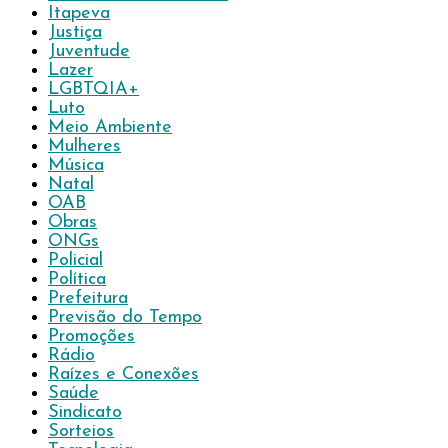
Itapeva
Justiça
Juventude
Lazer
LGBTQIA+
Luto
Meio Ambiente
Mulheres
Música
Natal
OAB
Obras
ONGs
Policial
Política
Prefeitura
Previsão do Tempo
Promoções
Rádio
Raízes e Conexões
Saúde
Sindicato
Sorteios