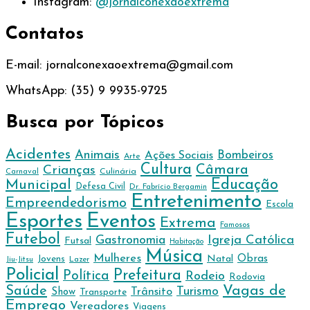
Instagram:
@jornalconexaoextrema
Contatos
E-mail: jornalconexaoextrema@gmail.com
WhatsApp: (35) 9 9935-9725
Busca por Tópicos
Acidentes
Animais
Bombeiros
Ações Sociais
Arte
Cultura
Câmara
Crianças
Culinária
Carnaval
Educação
Municipal
Defesa Civil
Dr. Fabrício Bergamin
Entretenimento
Empreendedorismo
Escola
Esportes
Eventos
Extrema
Famosos
Futebol
Gastronomia
Igreja Católica
Futsal
Habitação
Música
Mulheres
Natal
Obras
Jovens
Lazer
Jiu-Jitsu
Policial
Prefeitura
Política
Rodeio
Rodovia
Vagas de
Saúde
Turismo
Trânsito
Show
Transporte
Emprego
Vereadores
Viagens