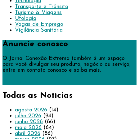
Tecnologia
Transporte e Trânsito
Turismo & Viagens
Ufologia
Vagas de Emprego
Vigilância Sanitária
Anuncie conosco
O Jornal Conexão Extrema também é um espaço
para você divulgar seu produto, negócio ou serviço,
entre em contato conosco e saiba mais.
Quero anunciar
Todas as Notícias
agosto 2026
(14)
julho 2026
(94)
junho 2026
(86)
maio 2026
(64)
abril 2026
(86)