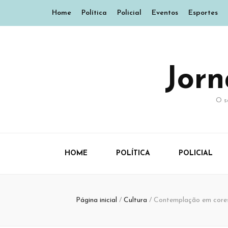
Home
Política
Policial
Eventos
Esportes
Jor
O s
HOME
POLÍTICA
POLICIAL
Página inicial
/
Cultura
/
Contemplação em cores: