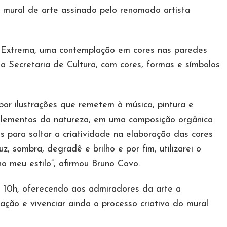
m mural de arte assinado pelo renomado artista
m Extrema, uma contemplação em cores nas paredes
a Secretaria de Cultura, com cores, formas e símbolos
por ilustrações que remetem à música, pintura e
a elementos da natureza, em uma composição orgânica
ntes para soltar a criatividade na elaboração das cores
z, sombra, degradê e brilho e por fim, utilizarei o
no meu estilo”, afirmou Bruno Covo.
as 10h, oferecendo aos admiradores da arte a
ção e vivenciar ainda o processo criativo do mural