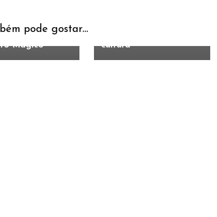
pe com músicas
a gestão sobre
is de doze
investimentos e
as de Extrema e
melhorias na habitação,
bém pode gostar...
special do grupo
transporte público e
tro Mágico’
cultura