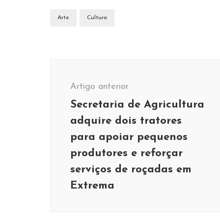
Arte
Cultura
Navegação
de
Artigo anterior
post
Secretaria de Agricultura
adquire dois tratores
para apoiar pequenos
produtores e reforçar
serviços de roçadas em
Carnaval
Cultura
Turismo &
Extrema
Viagens
Cultura
Secretaria de Cultura
Secret
amplia vagas de
celebr