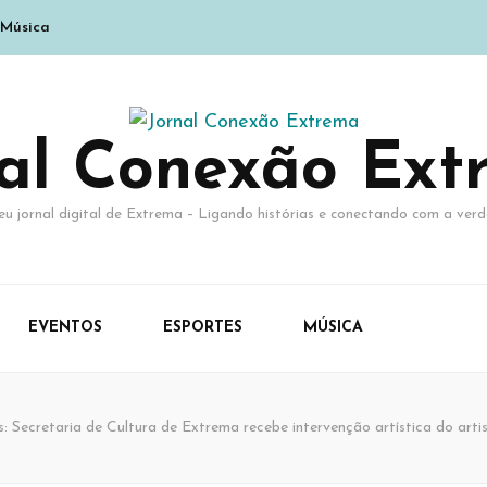
Música
nal Conexão Ext
eu jornal digital de Extrema – Ligando histórias e conectando com a verd
EVENTOS
ESPORTES
MÚSICA
 Secretaria de Cultura de Extrema recebe intervenção artística do artis