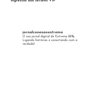
ingressos dos setores VIP
jornalconexaoextrema
O seu jornal digital de Extrema 🆕️🗞
Ligando histórias e conectando com a
verdade!