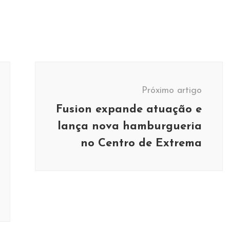
Próximo artigo
Fusion expande atuação e
lança nova hamburgueria
no Centro de Extrema
Cultura
Política
Transporte e
Trânsito
Eventos
Música
Deputado Federal
aria de Cultura
Odair Cunha visita
a 20 anos do
Extrema e discute com